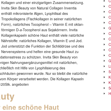
C
Kollagen und einer einzigartigen Zusammensetzung.
C
Invita Skin Beauty von Natural Collagen Inventia
C
enthält mikronisierte Algen, Lyophilisat des
C
Tropokollagens (Fischkollagen in seiner natürlichen
C
Form), natürliches Tocopherol – Vitamin E mit oktan-
G
förmigen D-
a
-Tocopherol aus Sojakörnern. Invita
C
Kollagenkapseln schöne Haut enthält viele natürliche
C
Nährstoffe: natürliches Kollagen, Vitamin E und Jod.
C
Jod unterstützt die Funktion der Schilddrüse und des
C
Nervensystems und helfen eine gesunde Haut zu
C
xidationsstress zu schützen. Invita Skin Beauty von
G
wenigen Nahrungsergänzungsmittel mit natürlichen,
L
ließlich mit Hilfe von Lyophilisierung des
S
Fischhäuten gewonnen wurde. Nur so bleibt die natürliche
K
 vom Körper verarbeitet werden. Die Kollagen Kapseln
K
120Stk. angeboten
S
auty
H
r eine schöne Haut