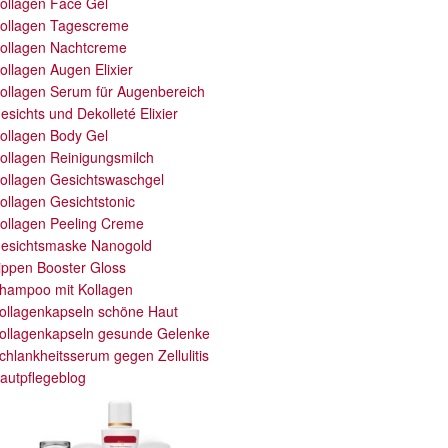
ollagen Face Gel
ollagen Tagescreme
ollagen Nachtcreme
ollagen Augen Elixier
ollagen Serum für Augenbereich
esichts und Dekolleté Elixier
ollagen Body Gel
ollagen Reinigungsmilch
ollagen Gesichtswaschgel
ollagen Gesichtstonic
ollagen Peeling Creme
esichtsmaske Nanogold
ippen Booster Gloss
hampoo mit Kollagen
ollagenkapseln schöne Haut
ollagenkapseln gesunde Gelenke
chlankheitsserum gegen Zellulitis
autpflegeblog