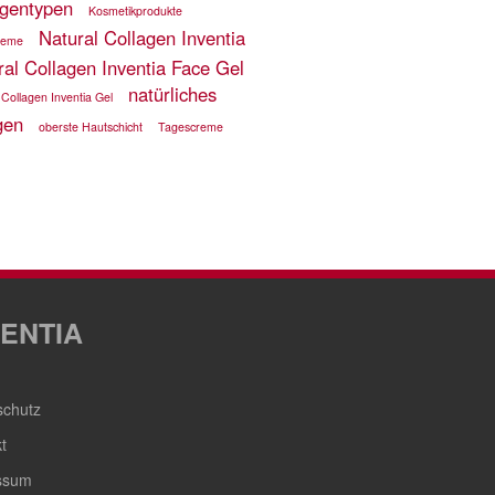
agentypen
Kosmetikprodukte
Natural Collagen Inventia
reme
ral Collagen Inventia Face Gel
natürliches
 Collagen Inventia Gel
gen
oberste Hautschicht
Tagescreme
VENTIA
schutz
t
ssum