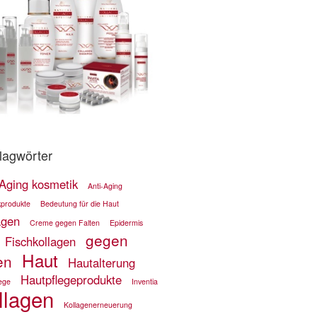
lagwörter
-Aging kosmetik
Anti-Aging
kprodukte
Bedeutung für die Haut
agen
Creme gegen Falten
Epidermis
gegen
Fischkollagen
Haut
en
Hautalterung
Hautpflegeprodukte
ege
Inventia
llagen
Kollagenerneuerung