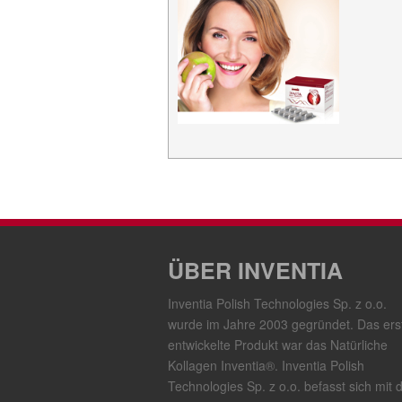
ÜBER INVENTIA
Inventia Polish Technologies Sp. z o.o.
wurde im Jahre 2003 gegründet. Das ers
entwickelte Produkt war das Natürliche
Kollagen Inventia®. Inventia Polish
Technologies Sp. z o.o. befasst sich mit 