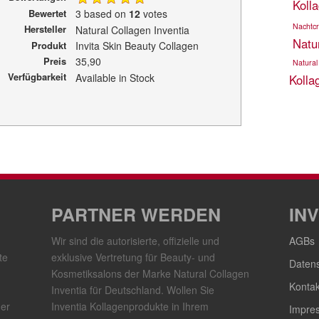
Koll
Bewertet
3
based on
12
votes
Nachtc
Hersteller
Natural Collagen Inventia
Natu
Produkt
Invita Skin Beauty Collagen
Preis
35,90
Natural
Verfügbarkeit
Available in Stock
Kolla
PARTNER WERDEN
IN
Wir sind die autorisierte, offizielle und
AGBs
te
exklusive Vertretung für Beauty- und
Daten
Kosmetiksalons der Marke Natural Collagen
Kontak
Inventia für Deutschland. Wollen Sie
der
Inventia Kollagenprodukte in Ihrem
Impre