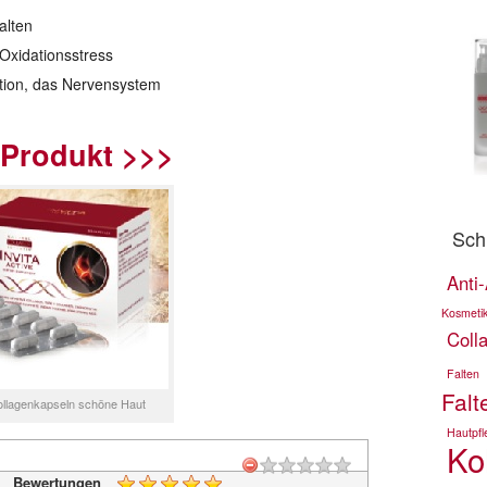
alten
 Oxidationsstress
ktion, das Nervensystem
Produkt >>>
Sch
Anti
Kosmeti
Coll
Falten
Falt
Kollagenkapseln schöne Haut
Hautpfl
Ko
Bewertungen