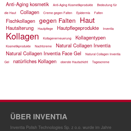
Anti-Aging kosmetik
Anti-Aging Kosmetikprodukte
Bedeutung für
Collagen
die Haut
Creme gegen Falten
Epidermis
Falten
Haut
gegen Falten
Fischkollagen
Hautalterung
Hautpflegeprodukte
Hautpflege
Inventia
Kollagen
Kollagentypen
Kollagenerneuerung
Natural Collagen Inventia
Kosmetikprodukte
Nachtcreme
Natural Collagen Inventia Face Gel
Natural Collagen Inventia
natürliches Kollagen
Gel
oberste Hautschicht
Tagescreme
ÜBER INVENTIA
Inventia Polish Technologies Sp. z o.o. wurde im Jahre