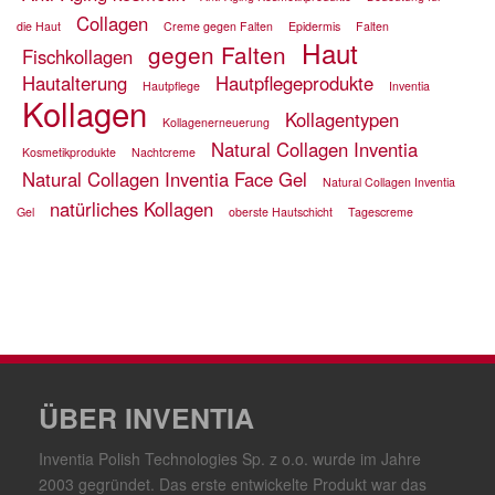
Collagen
die Haut
Creme gegen Falten
Epidermis
Falten
Haut
gegen Falten
Fischkollagen
Hautalterung
Hautpflegeprodukte
Hautpflege
Inventia
Kollagen
Kollagentypen
Kollagenerneuerung
Natural Collagen Inventia
Kosmetikprodukte
Nachtcreme
Natural Collagen Inventia Face Gel
Natural Collagen Inventia
natürliches Kollagen
Gel
oberste Hautschicht
Tagescreme
ÜBER INVENTIA
Inventia Polish Technologies Sp. z o.o. wurde im Jahre
2003 gegründet. Das erste entwickelte Produkt war das