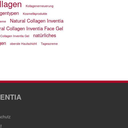
llagen
Kollagenerneuerung
agentypen
Kosmetikprodukte
Natural Collagen Inventia
reme
ral Collagen Inventia Face Gel
natürliches
 Collagen Inventia Gel
gen
oberste Hautschicht
Tagescreme
VENTIA
schutz
t