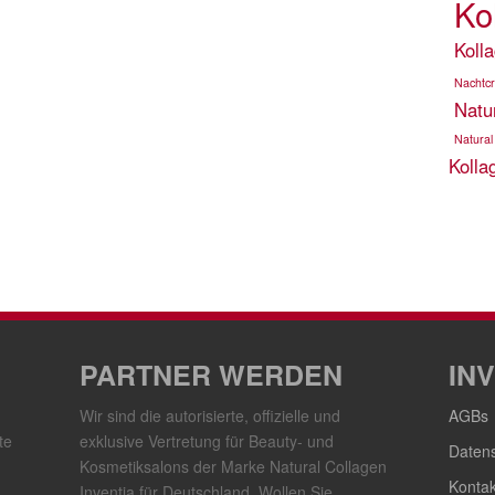
Ko
Koll
Nachtc
Natu
Natural
Kolla
PARTNER WERDEN
IN
Wir sind die autorisierte, offizielle und
AGBs
te
exklusive Vertretung für Beauty- und
Daten
Kosmetiksalons der Marke Natural Collagen
Kontak
Inventia für Deutschland. Wollen Sie