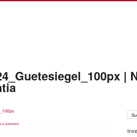
4_Guetesiegel_100px | N
tia
l_100px
e a comment
Inv