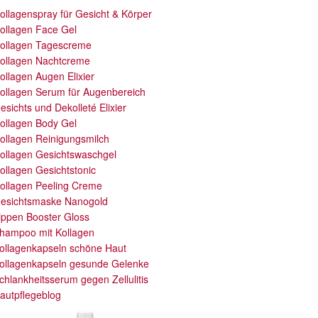
ollagenspray für Gesicht & Körper
ollagen Face Gel
ollagen Tagescreme
ollagen Nachtcreme
ollagen Augen Elixier
ollagen Serum für Augenbereich
esichts und Dekolleté Elixier
ollagen Body Gel
ollagen Reinigungsmilch
ollagen Gesichtswaschgel
ollagen Gesichtstonic
ollagen Peeling Creme
esichtsmaske Nanogold
ippen Booster Gloss
hampoo mit Kollagen
ollagenkapseln schöne Haut
ollagenkapseln gesunde Gelenke
chlankheitsserum gegen Zellulitis
autpflegeblog