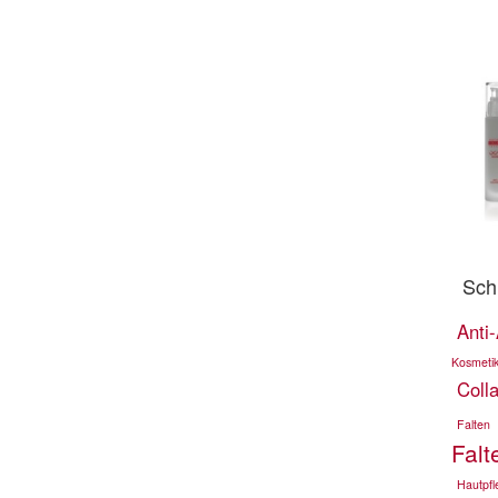
Sch
Anti
Kosmeti
Coll
Falten
Falt
Hautpfl