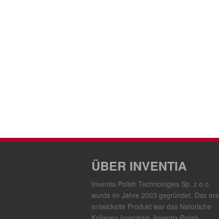
ÜBER INVENTIA
Inventia Polish Technologies Sp. z o.o.
wurde im Jahre 2003 gegründet. Das ers
entwickelte Produkt war das Natürliche
Kollagen Inventia®. Inventia Polish