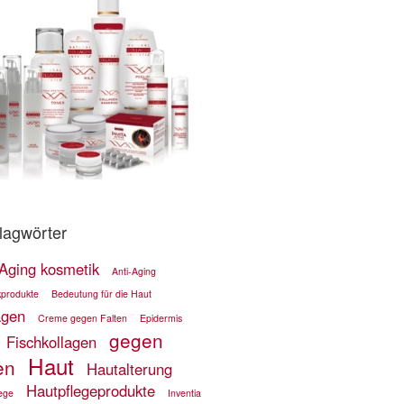
lagwörter
-Aging kosmetik
Anti-Aging
kprodukte
Bedeutung für die Haut
agen
Creme gegen Falten
Epidermis
gegen
Fischkollagen
Haut
en
Hautalterung
Hautpflegeprodukte
ege
Inventia